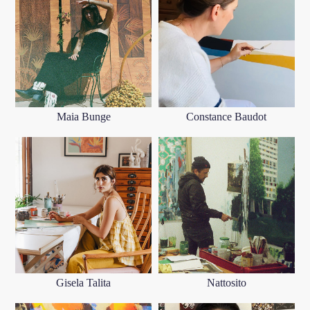
Maia Bunge
Constance Baudot
Gisela Talita
Nattosito