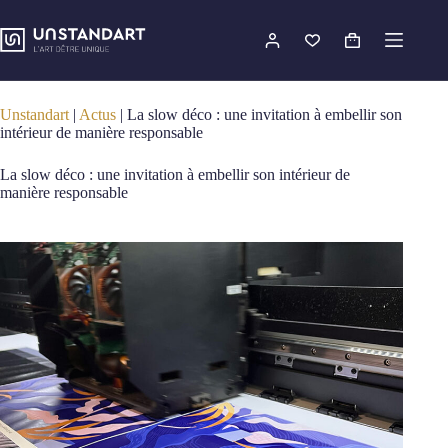
Passer
au
contenu
Panier
d’achat
Unstandart
|
Actus
|
La slow déco : une invitation à embellir son
intérieur de manière responsable
La slow déco : une invitation à embellir son intérieur de
manière responsable