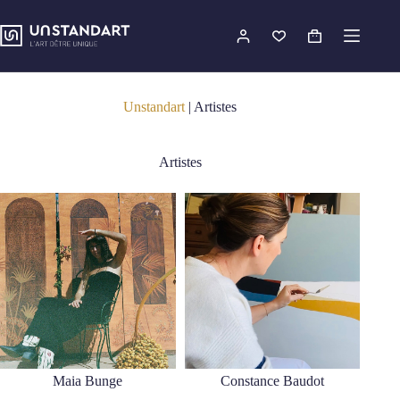
Passer
au
contenu
Panier
d’achat
Unstandart
|
Artistes
Artistes
Maia Bunge
Constance Baudot