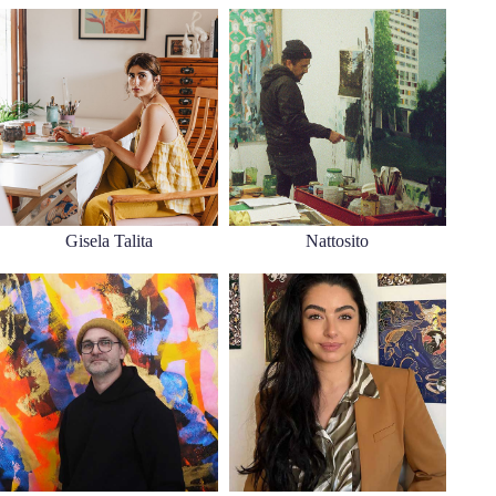
Gisela Talita
Nattosito