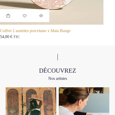
Ce
produit
a
plusieu
variati
Coffret 2 assiettes porcelaine x Maia Bunge
Coussi
Les
54,00
€
66,00
TTC
option
peuven
être
choisie
sur
la
page
DÉCOUVREZ
du
produit
Nos artistes