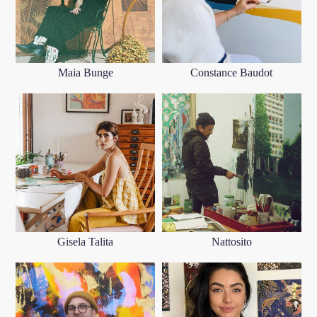
Maia Bunge
Constance Baudot
Gisela Talita
Nattosito