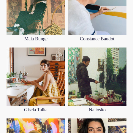
Maia Bunge
Constance Baudot
Gisela Talita
Nattosito