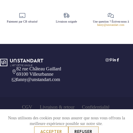
Paiement par CB sécurisé
Livraison soignée
Une question ? Écrivez-nous à
fanny@unstandart.com
82 rue Château Gaillard
69100 Villeurbanne
fanny@unstandart.com
CGV
Livraison & retour
Confidentialité
Mentions légales
Nous utilisons des cookies pour nous assurer que nous vous offrons la
meilleure expérience possible sur notre site.
ACCEPTER
REFUSER
Copyright © 2026 Unstandart.