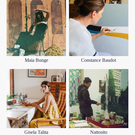
Maia Bunge
Constance Baudot
Gisela Talita
Nattosito