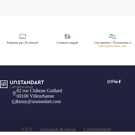
Paiement par CB sécurisé
Livraison soignée
Une question ? Écrivez-nous à
fanny@unstandart.com
82 rue Château Gaillard
69100 Villeurbanne
fanny@unstandart.com
CGV
Livraison & retour
Confidentialité
Mentions légales