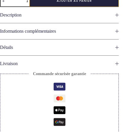
AJOUTER AU PANIER
de
Coffret
2
Description
assiettes
porcelaine
X
Informations complémentaires
Florina
Aledo
Perez
Détails
Livraison
Commande sécurisée garantie