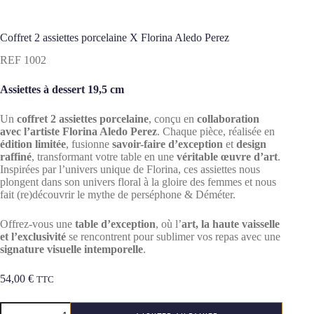
Coffret 2 assiettes porcelaine X Florina Aledo Perez
REF 1002
Assiettes à dessert 19,5 cm
Un
coffret
2 assiettes porcelaine
, conçu en
collaboration
avec l’artiste Florina Aledo Perez
. Chaque pièce, réalisée en
édition limitée
, fusionne
savoir-faire d’exception
et
design
raffiné
, transformant votre table en une
véritable œuvre d’art
.
Inspirées par l’univers unique de Florina, ces assiettes nous
plongent dans son univers floral à la gloire des femmes et nous
fait (re)découvrir le mythe de perséphone & Déméter.
Offrez-vous une
table d’exception
, où l’
art, la haute vaisselle
et l’exclusivité
se rencontrent pour sublimer vos repas avec une
signature visuelle intemporelle
.
54,00
€
TTC
quantité